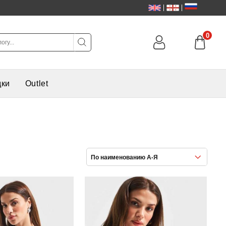
0
дки
Outlet
По наименованию А-Я