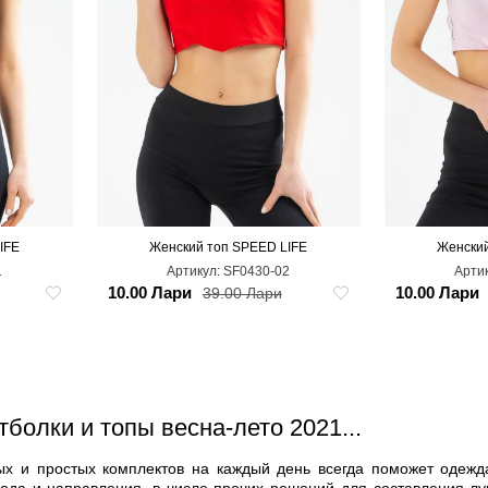
IFE
Женский топ SPEED LIFE
Женский
L
M
S
XL
XXL
L
1
Артикул:
SF0430-02
Арти
10.00 Лари
10.00 Лари
39.00 Лари
болки и топы весна-лето 2021...
х и простых комплектов на каждый день всегда поможет одежд