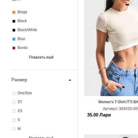
Beige
Black
Black/White
Blue
Bordo
Coral
Показать ешё
D. Blue
D. Bordo
Размер
D.Grey
Dark Blue
OneSize
Dark Grey
ST
Women's T-Shirt IT'S B
L
Артикул:
3834S5-00
Ecru
XS
35.00 Лари
F.Fuchsia
S
Fuchsia
M
Green
L