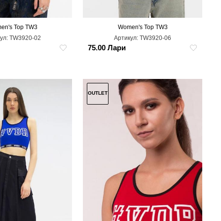
en's Top TW3
Women's Top TW3
M
XS
M
ул:
TW3920-02
Артикул:
TW3920-06
75.00 Лари
OUTLET