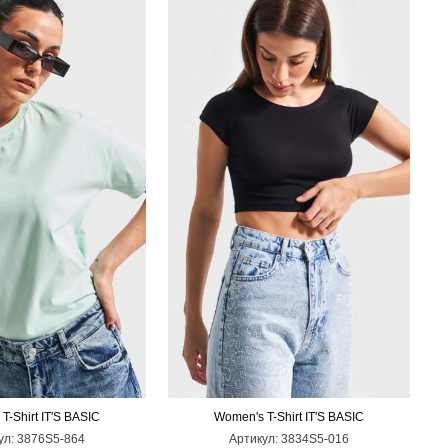
T-Shirt IT'S BASIC
Women's T-Shirt IT'S BASIC
M
L
ул:
3876S5-864
Артикул:
3834S5-016