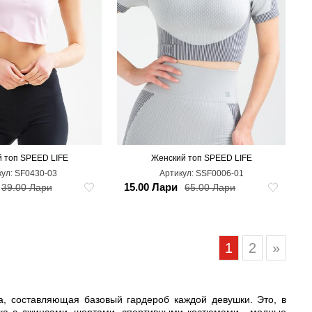
 топ SPEED LIFE
Женский топ SPEED LIFE
M
XL
XXL
L
M
кул:
SF0430-03
Артикул:
SSF0006-01
15.00 Лари
39.00 Лари
65.00 Лари
1
2
»
а, составляющая базовый гардероб каждой девушки. Это, в