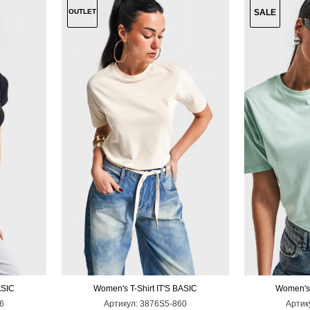
OUTLET
SALE
ASIC
Women's T-Shirt IT'S BASIC
Women's 
L
M
S
6
Артикул:
3876S5-860
Артик