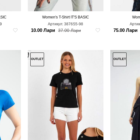
ASIC
Women's T-Shirt IT'S BASIC
Wom
L
M
S
L
9
Артикул:
3876S5-98
Артик
10.00 Лари
75.00 Лари
37.00 Лари
OUTLET
OUTLET