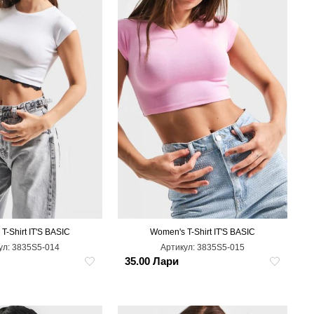
T-Shirt IT'S BASIC
Women's T-Shirt IT'S BASIC
S
L
ул:
3835S5-014
Артикул:
3835S5-015
35.00 Лари