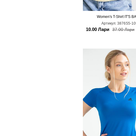
XINT
YSL
Women's T-Shirt IT'S B
L
M
Артикул:
3876S5-10
10.00 Лари
37.00 Лари