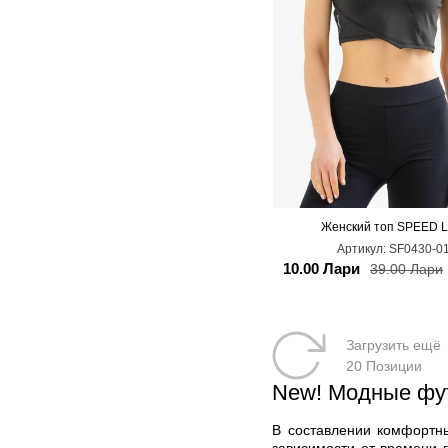
Женский топ SPEED L
XL
Артикул:
SF0430-0
10.00 Лари
39.00 Лари
Загрузить ещё
20 Позиции
New! Модные фут
В составлении комфортны